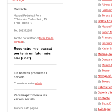
Avís legal
Alberta 
Contacte
Baldomer
Manuel Pedreira i Font
Teresa L
C/ Mossén Carles Feliu, 15
Belles Arts
17480 ROSES
Manuel 
Tel: 609372287
Josep M
Frances
També pot utilitzar el
formulari de
contact
e.
Gertrudi
Reconstruim el passat
Xavier 
per tenir un futur més
Música, da
clar (i net)
Dansa tr
Música t
Teatre
Els nostres productes i
Navegació 
serveis
Textes
Consulte nuestra
oferta
Llibres Pe
Galería d'
Pedreirapatrimoni a les
Contacte
xarxes socials
Situació
Twittear esta página
Avís legal