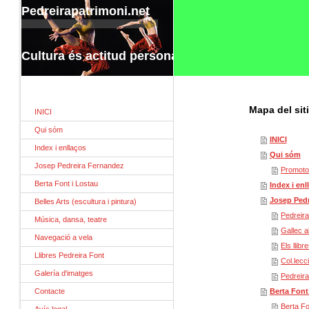
Pedreirapatrimoni.net
Cultura és actitud personal.
Mapa del sit
INICI
Qui sóm
INICI
Index i enllaços
Qui sóm
Josep Pedreira Fernandez
Promotor
Berta Font i Lostau
Index i enl
Josep Pedr
Belles Arts (escultura i pintura)
Pedreira
Música, dansa, teatre
Gallec al
Navegació a vela
Els llib
Llibres Pedreira Font
Col.lecc
Galería d'imatges
Pedreira
Contacte
Berta Font
Berta Fo