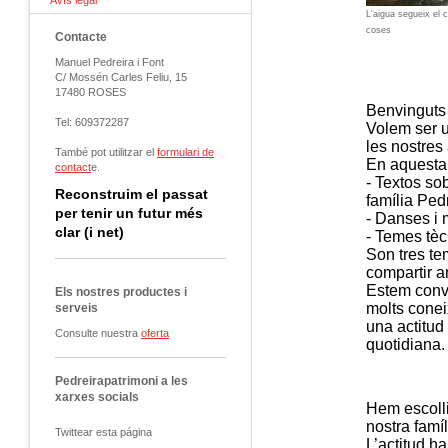
Avís legal
L'aigua segueix el 
coses
Contacte
Manuel Pedreira i Font
C/ Mossén Carles Feliu, 15
17480 ROSES
Benvinguts 
Tel: 609372287
Volem ser un
les nostres 
També pot utilitzar el
formulari de
En aquesta 
contact
e.
- Textos sob
Reconstruim el passat
família Pedr
per tenir un futur més
- Danses i 
clar (i net)
- Temes tèc
Son tres te
compartir a
Estem conve
Els nostres productes i
molts coneix
serveis
una actitud 
Consulte nuestra
oferta
quotidiana.
Pedreirapatrimoni a les
xarxes socials
Hem escolli
nostra famí
Twittear esta página
L’actitud h