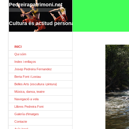
Pedreirapatrimoni.net
Cultura és actitud personal.
INICI
Qui sóm
Index i enllaços
Josep Pedreira Fernandez
Berta Font i Lostau
Belles Arts (escultura i pintura)
Música, dansa, teatre
Navegació a vela
Llibres Pedreira Font
Galería d'imatges
Contacte