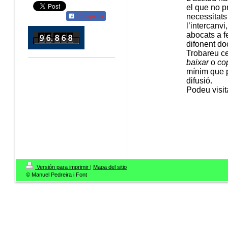
el que no pr
necessitats
Compartir
l’intercanvi
abocats a fe
difonent do
Trobareu c
baixar
o
co
mínim que p
difusió.
Podeu visit
Versión para imprimir
|
Mapa del sitio
© Manuel Pedreira i Font